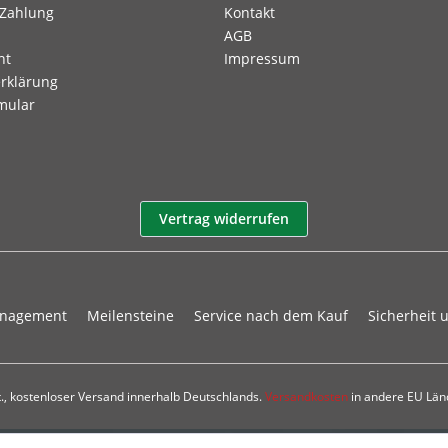
 Zahlung
Kontakt
AGB
ht
Impressum
rklärung
mular
Vertrag widerrufen
anagement
Meilensteine
Service nach dem Kauf
Sicherheit 
St., kostenloser Versand innerhalb Deutschlands.
Versandkosten
in andere EU Län