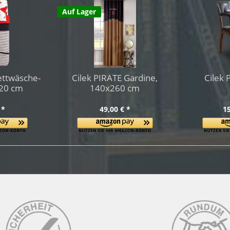
Auf Lager
ettwäsche-
Cilek PIRATE Gardine,
Cilek 
220 cm
140x260 cm
 *
49,00 € *
15