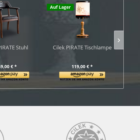
Auf Lager
Auf La
PIRATE Stuhl
Cilek PIRATE Tischlampe
Cile
9,00 € *
119,00 € *