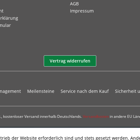
AGB
ht
Impressum
rklärung
mular
Vertrag widerrufen
anagement
Meilensteine
Service nach dem Kauf
Sicherheit 
St., kostenloser Versand innerhalb Deutschlands.
Versandkosten
in andere EU Län
trieb der Website erforderlich sind und stets gesetzt werden. And