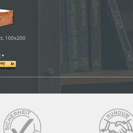
tt, 100x200
€ *