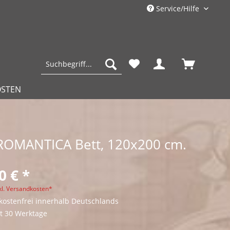
Service/Hilfe
OSTEN
 ROMANTICA Bett, 120x200 cm.
0 € *
kl. Versandkosten*
ostenfrei innerhalb Deutschlands
it 30 Werktage