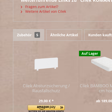
Weiterführende Links zu "Cilek ROMANT
Fragen zum Artikel?
Weitere Artikel von Cilek
Zubehör
5
Ähnliche Artikel
Kunden kauft
Auf Lager
Cilek Absturzsicherung /
Cilek BAMBOO M
Rausfallschutz
cm ho
29,00 € *
ab 189,00