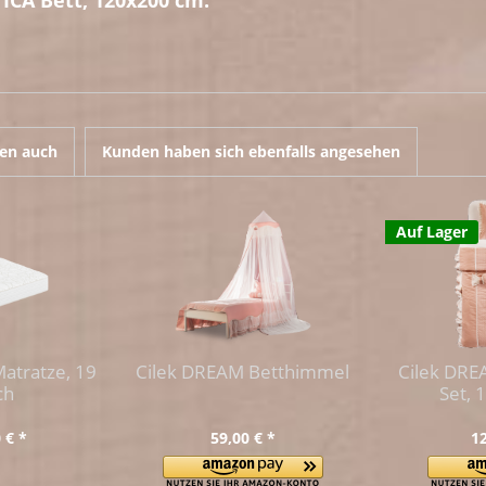
ICA Bett, 120x200 cm."
en auch
Kunden haben sich ebenfalls angesehen
Auf Lager
atratze, 19
Cilek DREAM Betthimmel
Cilek DRE
ch
Set, 
 € *
59,00 € *
12