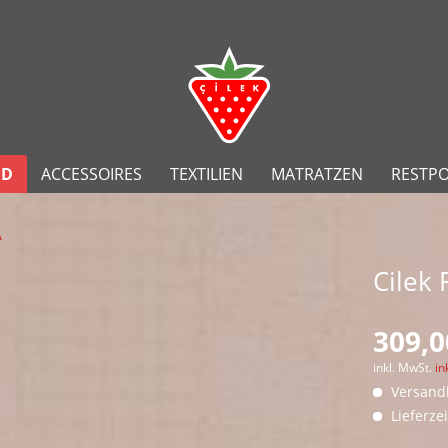
ND
ACCESSOIRES
TEXTILIEN
MATRATZEN
RESTP
A
Cilek
309,0
inkl. MwSt.
in
Versandk
Lieferze