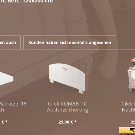
IC Bett, 120x200 cm"
en auch
Kunden haben sich ebenfalls angesehen
atratze, 19
Cilek ROMANTIC
Cile
ch
Absturzsicherung
Nach
 € *
29,00 € *
20