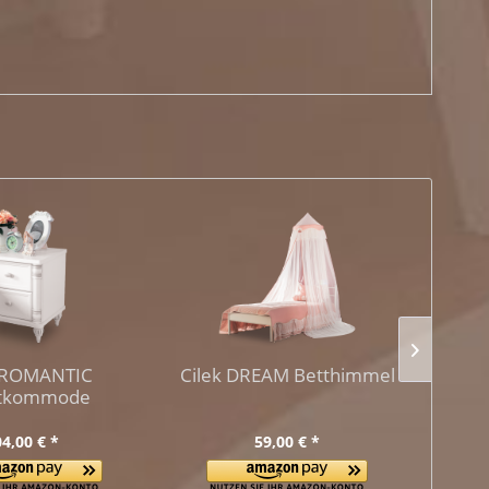
k ROMANTIC
Cilek DREAM Betthimmel
Cil
tkommode
4,00 € *
59,00 € *