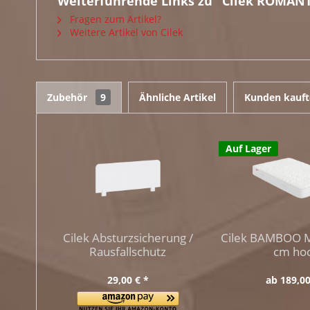
Weiterführende Links zu "Cilek ROMANT
Fragen zum Artikel?
Weitere Artikel von Cilek
Zubehör
9
Ähnliche Artikel
Kunden kauft
Auf Lager
Cilek Absturzsicherung /
Cilek BAMBOO M
Rausfallschutz
cm ho
29,00 € *
ab 189,00