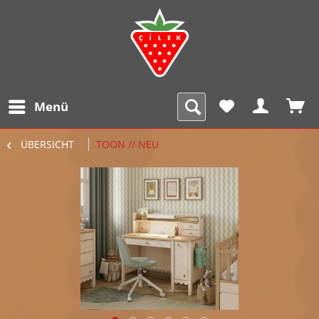
Menü
ÜBERSICHT
TOON // NEU