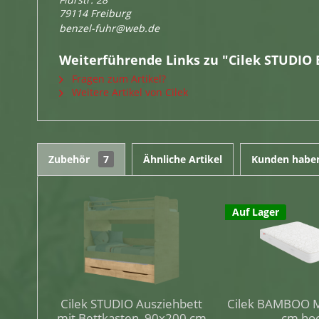
79114 Freiburg
benzel-fuhr@web.de
Weiterführende Links zu "Cilek STUDIO 
Fragen zum Artikel?
Weitere Artikel von Cilek
Zubehör
7
Ähnliche Artikel
Kunden haben
Auf Lager
Cilek STUDIO Ausziehbett
Cilek BAMBOO M
mit Bettkasten, 90x200 cm
cm ho