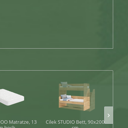
OO Matratze, 13
Cilek STUDIO Bett, 90x200
Cile
m hoch
cm