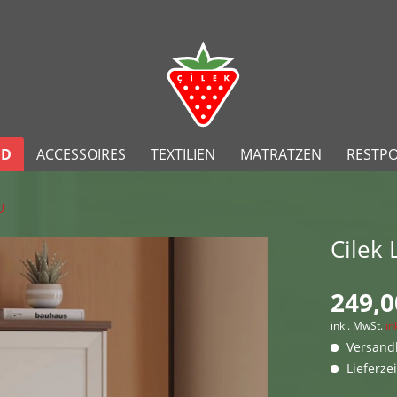
ND
ACCESSOIRES
TEXTILIEN
MATRATZEN
RESTP
U
Cilek 
249,0
inkl. MwSt.
in
Versandk
Lieferze