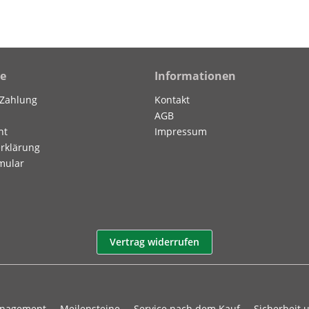
ce
Informationen
 Zahlung
Kontakt
AGB
ht
Impressum
rklärung
mular
Vertrag widerrufen
anagement
Meilensteine
Service nach dem Kauf
Sicherheit 